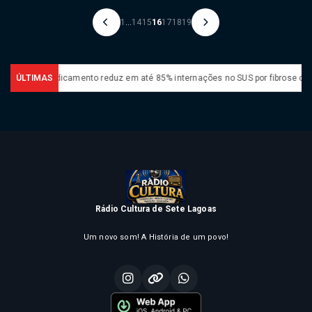
1
...
14
15
16
17
18
19
edicamento reduz em até 85% internações no SUS por fibrose cística
ÚLTIMAS
Ri
Rádio Cultura de Sete Lagoas
Um novo som! A História de um povo!