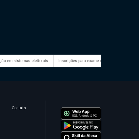
m sistemas eleitorais
Inscrições para exame de proficiência em portugu
Contato