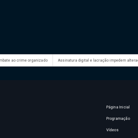
e ao crime organizado
Assinatura digital e lacração impedem alteração e
Página Inicial
Programação
Vídeos