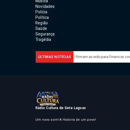
Música
Novidades
Polícia
Política
Região
Saúde
Segurança
Tragédia
nça na América Latina
ÚLTIMAS NOTÍCIAS
Brasil e BID firmam acordo para financiar combat
Rádio Cultura de Sete Lagoas
Um novo som! A História de um povo!