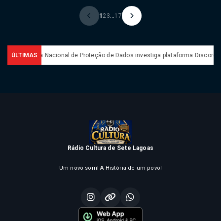
1
2
3
...
17
ncia Nacional de Proteção de Dados investiga plataforma Discord
ÚLTIMAS
AGU qu
Rádio Cultura de Sete Lagoas
Um novo som! A História de um povo!