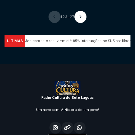
1
2
3
...
27
ÚLTIMAS
Medicamento reduz em até 85% internações no SUS por fibrose cística
Rádio Cultura de Sete Lagoas
Um novo som! A História de um povo!