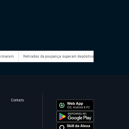
ram
Retiradas da poupança superam depósitos em R$ 7,15 bilhões em jul
Contato