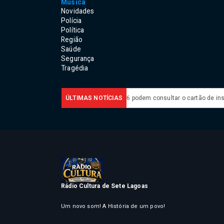
Música
Novidades
Polícia
Política
Região
Saúde
Segurança
Tragédia
Brasil
Candidatos do Encceja 2026 podem consultar o cartão de inscriçã
ÚLTIMAS NOTÍCIAS
Rádio Cultura de Sete Lagoas
Um novo som! A História de um povo!