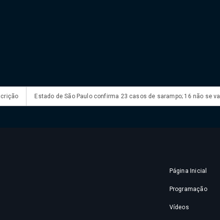
o
Estado de São Paulo confirma 23 casos de sarampo; 16 não se vacina
Página Inicial
Programação
Vídeos