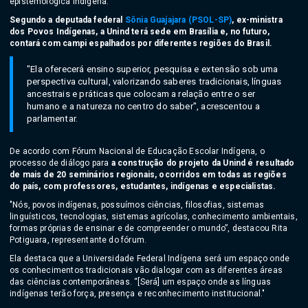
epistemológica indígena."
Segundo a deputada federal
Sônia Guajajara (PSOL-SP)
, ex-ministra
dos Povos Indígenas, a Unind terá sede em Brasília e, no futuro,
contará com campi espalhados por diferentes regiões do Brasil.
"Ela oferecerá ensino superior, pesquisa e extensão sob uma
perspectiva cultural, valorizando saberes tradicionais, línguas
ancestrais e práticas que colocam a relação entre o ser
humano e a natureza no centro do saber", acrescentou a
parlamentar.
De acordo com Fórum Nacional de Educação Escolar Indígena, o
processo de diálogo para
a construção do projeto da Unind é resultado
de mais de 20 seminários regionais, ocorridos em todas as regiões
do país, com professores, estudantes, indígenas e especialistas.
"Nós, povos indígenas, possuímos ciências, filosofias, sistemas
linguísticos, tecnologias, sistemas agrícolas, conhecimento ambientais,
formas próprias de ensinar e de compreender o mundo”, destacou Rita
Potiguara, representante do fórum.
Ela destaca que a Universidade Federal Indígena será um espaço onde
os conhecimentos tradicionais vão dialogar com as diferentes áreas
das ciências contemporâneas. “[Será] um espaço onde as línguas
indígenas terão força, presença e reconhecimento institucional."