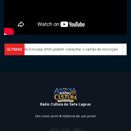
Candidatos do Encceja 2026 podem consultar o cartão de inscrição
ÚLTIMAS
Est
Rádio Cultura de Sete Lagoas
Um novo som! A História de um povo!