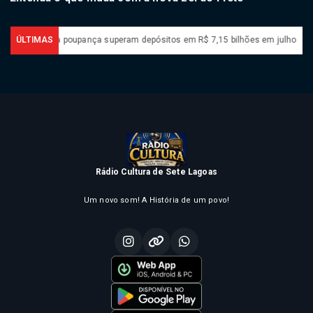
iradas da poupança superam depósitos em R$ 7,15 bilhões em julho
ÚLTIMAS
“Sup
Rádio Cultura de Sete Lagoas
Um novo som! A História de um povo!