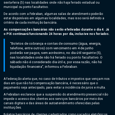
sexta-feira (5) nas localidades onde não haja feriado estadual ou
municipal ou ponto facultativo.
De acordo com a Febraban, algumas salas de atendimento poderão
estar disponíveis em algumas localidades, mas isso será definido a
critério de cada instituição bancária.
As compensações bancárias não serão efetivadas durante o dia 4. Já
o PIX continuará funcionando 24 horas por dia, inclusive nos feriados.
“Boletos de cobrança e contas de consumo (água, energia,
telefone, entre outros) com vencimento em 4 de junho
poderão ser pagos, sem acréscimo, no dia útil seguinte (5),
nas localidades onde não há feriado ou ponto facultativo. O
sábado não é considerado dia útil e, por essa razão, não há
liquidação financeira”, informou a Febraban.
A federação alerta que, no caso de tributos e impostos que vençam nos
dias em que não há compensação bancária, é necessário que o
pagamento seja antecipado, para evitar a incidência de juros e multa.
A Febraban esclarece que a suspensão do atendimento presencial não
impede o acesso dos clientes aos serviços bancários por meio dos
canais digitais e das áreas de autoatendimento oferecidas pelas
instituições.
Boletos bancários de clientes cadastrados como sacados eletrônicos