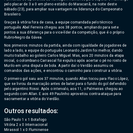
pelo placar de 3 a 0 em pleno estádio do Maracanã, na noite deste
sábado (23), para ampliar sua vantagem na liderança do Campeonato
Brasileiro.
Graças à vitória fora de casa, a equipe comandada pelo técnico
português Abel Ferreira chegou aos 38 pontos, ampliando para sete
pontos a sua diferença para o vice-líder da competição, que é o próprio
Rubro-Negro da Gávea.
Nos primeiros minutos da partida, ainda com igualdade de jogadores de
lado a lado, a equipe do português Leonardo Jardim foi melhor, dando
muito trabalho ao goleiro Carlos Miguel. Mas, aos 20 minutos da etapa
inicial, o colombiano Carrascal foi expulso após acertar o pé no rosto de
Murilo em uma disputa de bola. A partir daí o Verdão assumiu os
comandos das ações, e encontrou o caminho para construir a vitória.
O primeiro gol saiu aos 37 minutos, quando Allan tocou para Flaco López,
que se livrou da marcação antes de bater para o fundo do gol defendido
pelo argentino Rossi. Após o intervalo, aos 11, o Palmeiras chegou ao
segundo com Allan. E aos 49 Paulinho aproveitou contra-ataque para
sacramentar a vitória do Verdão.
Outros resultados:
São Paulo 1 x 1 Botafogo
Vitória 2 x 0 Internacional
Mirassol 1 x 0 Fluminense