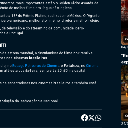
ecimentos mais importantes estão o Golden Globe Awards de
êmio de melhor filme em língua não inglesa.
nte a 13ª do Prêmio Platino, realizado no México. O “Agente
 ibero-americano, melhor ator, melhor diretor e melhor roteiro.
, da televisão e do streaming da comunidade ibero-
ha e Portugal.
C
mm
04/
 da estreia mundial, a distribuidora do filme no Brasil vai
"Ro
ros nos cinemas brasileiros
.
exp
aulo, no
Espaço Petrobrás de Cinema
; e Fortaleza, no
Cinema
em até esta quarta-feira, sempre às 20h30; na capital
es de espectadores nos cinemas brasileiros e também está
eprodução
da Radioagência Nacional.
C
24/