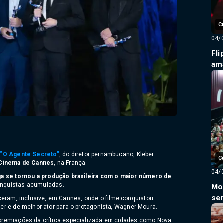
C
04/
Fli
am
“O Agente Secreto”
, do diretor pernambucano, Kleber
C
 Cinema de Cannes
, na França.
04/
a se tornou a produção brasileira com o maior número de
conquistas acumuladas.
Mos
ser
ceram, inclusive, em Cannes, onde o filme conquistou
éber e de melhor ator para o protagonista, Wagner Moura.
 e premiações da crítica especializada em cidades como Nova