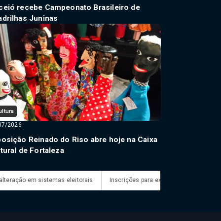
ceió recebe Campeonato Brasileiro de
drilhas Juninas
ultura
07/2026
osição Reinado do Riso abre hoje na Caixa
tural de Fortaleza
m sistemas eleitorais
Inscrições para exame de proficiência em portugu