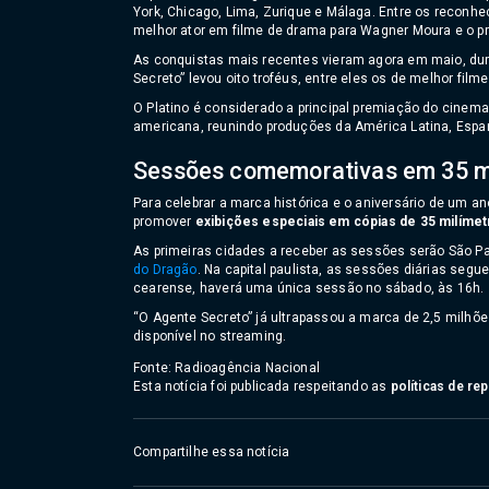
York, Chicago, Lima, Zurique e Málaga. Entre os reconh
melhor ator em filme de drama para Wagner Moura e o pr
As conquistas mais recentes vieram agora em maio, dura
Secreto” levou oito troféus, entre eles os de melhor filme
O Platino é considerado a principal premiação do cinema
americana, reunindo produções da América Latina, Espan
Sessões comemorativas em 35 
Para celebrar a marca histórica e o aniversário de um ano
promover
exibições especiais em cópias de 35 milímet
As primeiras cidades a receber as sessões serão São P
do Dragão
. Na capital paulista, as sessões diárias segu
cearense, haverá uma única sessão no sábado, às 16h.
“O Agente Secreto” já ultrapassou a marca de 2,5 milhõ
disponível no streaming.
Fonte: Radioagência Nacional
Esta notícia foi publicada respeitando as
políticas de r
Compartilhe essa notícia