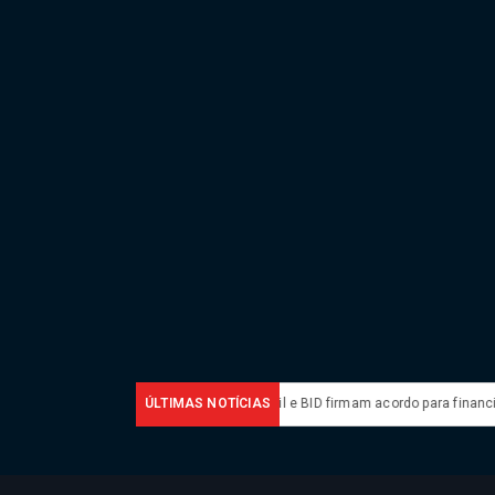
ança na América Latina
ÚLTIMAS NOTÍCIAS
Brasil e BID firmam acordo para financiar combat