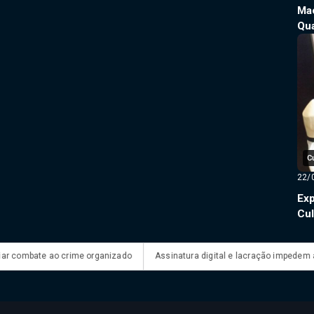
Ma
Qua
C
22/
Exp
Cul
e ao crime organizado
Assinatura digital e lacração impedem alteração e