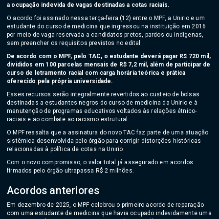
a ocupação indevida de vagas destinadas a cotas raciais.
O acordo foi assinado nessa terça-feira (12) entre o MPF, a Unirio e um
estudante do curso de medicina que ingressou na instituição em 2016
por meio de vaga reservada a candidatos pretos, pardos ou indígenas,
sem preencher os requisitos previstos no edital.
De acordo com o MPF, pelo TAC, o estudante deverá pagar R$ 720 mil,
divididos em 100 parcelas mensais de R$ 7,2 mil, além de participar de
curso de letramento racial com carga horária teórica e prática
oferecido pela própria universidade.
Esses recursos serão integralmente revertidos ao custeio de bolsas
destinadas a estudantes negros do curso de medicina da Unirio e à
manutenção de programas educativos voltados às relações étnico-
raciais e ao combate ao racismo estrutural.
O MPF ressalta que a assinatura do novo TAC faz parte de uma atuação
sistêmica desenvolvida pelo órgão para corrigir distorções históricas
relacionadas à política de cotas na Unirio.
Com o novo compromisso, o valor total já assegurado em acordos
firmados pelo órgão ultrapassa R$ 2 milhões.
Acordos anteriores
Em dezembro de 2025, o MPF celebrou o primeiro acordo de reparação
com uma estudante de medicina que havia ocupado indevidamente uma