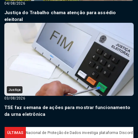
04/08/2026
Justiça do Trabalho chama atenção para assédio
eleitoral
Justiça
03/08/2026
TSE faz semana de ações para mostrar funcionamento
da urna eletrônica
gência Nacional de Proteção de Dados investiga plataforma Discord
ÚLTIMAS
AGU 