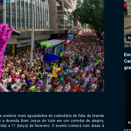
E
20/
Em
Ca
gr
os eventos mais aguardados do calendário de folia da Grande
ar a Avenida Bom Jesus do Vale em um corredor de alegria,
E
da) e 17 (terça) de fevereiro. O evento contará com áreas à
04/