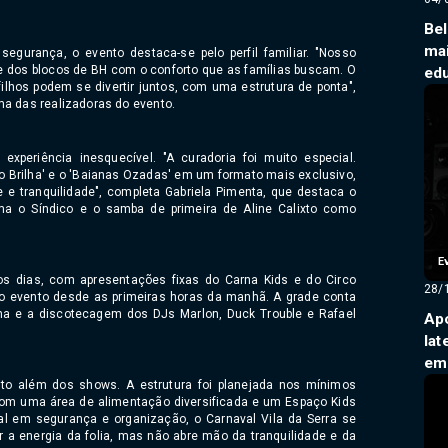
Be
mai
egurança, o evento destaca-se pelo perfil familiar. "Nosso
ade dos blocos de BH com o conforto que as famílias buscam. O
ed
lhos podem se divertir juntos, com uma estrutura de ponta",
ma das realizadoras do evento.
xperiência inesquecível. "A curadoria foi muito especial.
 Brilha' e o 'Baianas Ozadas' em um formato mais exclusivo,
 e tranquilidade", completa Gabriela Pimenta, que destaca o
ama o Síndico e o samba de primeira de Aline Calixto como
E
s dias, com apresentações fixas do Carna Kids e do Circo
28/
 o evento desde as primeiras horas da manhã. A grade conta
ha e a discotecagem dos DJs Marlon, Duck Trouble e Rafael
Apó
Iat
em
ito além dos shows. A estrutura foi planejada nos mínimos
 com uma área de alimentação diversificada e um Espaço Kids
al em segurança e organização, o Carnaval Vila da Serra se
 a energia da folia, mas não abre mão da tranquilidade e da