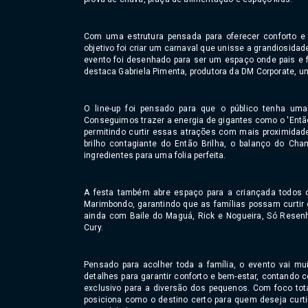
Com uma estrutura pensada para oferecer conforto e s
objetivo foi criar um carnaval que unisse a grandiosid
evento foi desenhado para ser um espaço onde pais e fi
destaca Gabriela Pimenta, produtora da DM Corporate, u
O line-up foi pensado para que o público tenha uma e
Conseguimos trazer a energia de gigantes como o 'Então
permitindo curtir essas atrações com mais proximidade
brilho contagiante do Então Brilha, o balanço do Ch
ingredientes para uma folia perfeita.
A festa também abre espaço para a criançada todos o
Marimbondo, garantindo que as famílias possam curtir
ainda com Baile do Maguá, Rick e Nogueira, Só Resen
Cury.
Pensado para acolher toda a família, o evento vai mu
detalhes para garantir conforto e bem-estar, contando
exclusivo para a diversão dos pequenos. Com foco tot
posiciona como o destino certo para quem deseja curtir