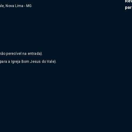
Rév
le, Nova Lima - MG
par
ão perecível na entrada).
 para a Igreja Bom Jesus do Vale).
6