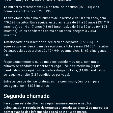
predomínio jovem e diversidade étnico-racial.
As mulheres representam 67% do total de inscritos (551.313) e os
homens inscritos foram 275.935.
A faixa etária com o maior número de inscritos é de 18 a 20 anos, com
470.296 inscritos. Em seguida, estão as faixas de 21 a 30 anos (237.419
inscritos); de 14 a 17 anos (48.065 inscritos); e de 31 a 50 anos (64.104
inscritos). Já os candidatos acima de 50 anos, chegam a 7.364
inscritos.
A maior parte dos inscritos se declarou de cor parda (377.205). Já
aqueles que se identificam de raça branca totalizaram 334.057 inscritos.
Os autodeclarados pretos são 104.944; os amarelos, 8.169; e indígenas,
2.873.
Proporcionalmente, o curso mais concorrido — ou seja, com maior
número de candidatos inscrito por vaga — foi o de medicina (61,82
candidatos por vaga). Em seguida estão psicologia, (11,89 candidatos
por vaga); e direito (9,24 candidatos por vaga).
Entre os cursos de licenciatura, as maiores inscrições foram para
pedagogia, com 3.898 inscritos.
Segunda chamada
Para quem está de olho nas vagas remanescentes e não foi
selecionado,
o resultado da segunda chamada sairá em 2 de março e a
comprovação das informações será de 2 a 13 de março.