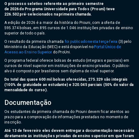
O processo seletivo referente ao primeiro semestre
de 2026 do Programa Universidade para Todos (Prouni) teve
226.502 pré-selecionados na primeira chamada.
A edição de 2026 é a maior da história do Prouni, com a oferta de
595.374 bolsas, em 895 cursos de 1.046 instituições privadas de ensino
superior de todo o país.
O resultado da primeira chamada
foi publicado nesta terça-feira
(3) pelo
Ministério da Educação (MEC) e está disponível no
Portal Único de
Acesso ao Ensino Superior
do ProUni.
O programa federal oferece bolsas de estudo (integrais e parciais) em
cursos de nível superior em instituições de ensino privadas. O público-
alvo é composto por brasileiros sem diploma de nível superior.
Do total das quase 600 mil bolsas oferecidas, 275.329 são integrais
(100% de gratuidade ao estudante) e 320.045 parciais (50% do valor da
mensalidade do curso).
Documentação
Os estudantes da primeira chamada do Prouni devem ficar atentos ao
prazo para a comprovação de informações prestadas no momento de
inscrição.
Até 13 de fevereiro eles devem entregar a documentação necessária
diretamente às instituições privadas de ensino superior em que foram