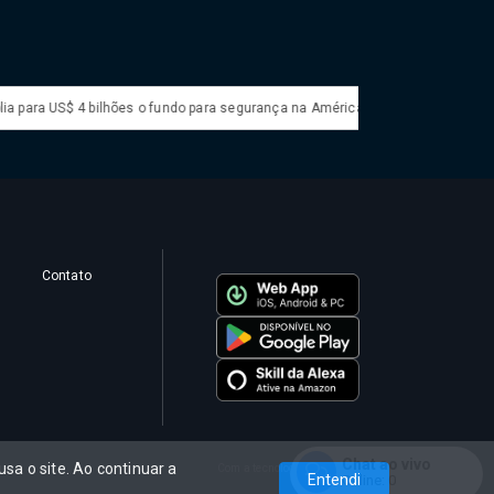
 bilhões o fundo para segurança na América Latina
Brasil e BID firmam a
Contato
Chat ao vivo
sa o site. Ao continuar a
Com a tecnologia
Entendi
Online:
0