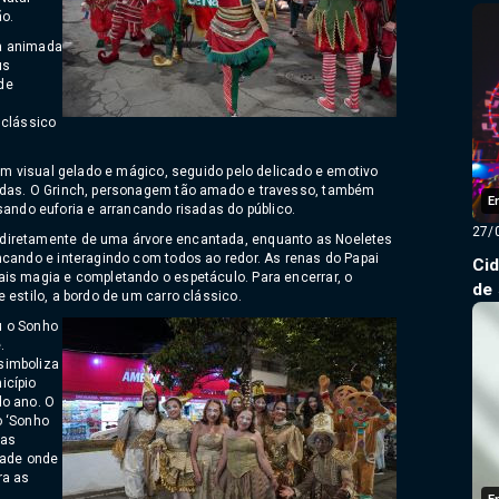
ão.
a animada
us
de
 clássico
.
 um visual gelado e mágico, seguido pelo delicado e emotivo
adas. O Grinch, personagem tão amado e travesso, também
E
do euforia e arrancando risadas do público.
27/
diretamente de uma árvore encantada, enquanto as Noeletes
ncando e interagindo com todos ao redor. As renas do Papai
Ci
is magia e completando o espetáculo. Para encerrar, o
de
 estilo, a bordo de um carro clássico.
u o Sonho
.
simboliza
icípio
do ano. O
o ‘Sonho
ias
dade onde
ra as