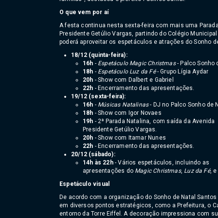
O que vem por aí
A festa continua nesta sexta-feira com mais uma Parada 
Presidente Getúlio Vargas, partindo do Colégio Municipal
poderá aproveitar os espetáculos e atrações do Sonho 
18/12 (quinta-feira):
16h
-
Espetáculo Magic Christmas
- Palco Sonho 
18h
-
Espetáculo Luz da Fé
- Grupo Lígia Aydar
20h
- Show com Dalbert e Gabriel
22h
- Encerramento das apresentações.
19/12 (sexta-feira):
16h
-
Músicas Natalinas
- DJ no Palco Sonho de 
18h
- Show com Igor Novaes
19h
- 2ª Parada Natalina, com saída da Avenida
Presidente Getúlio Vargas.
20h
- Show com Itamar Nunes
22h
- Encerramento das apresentações.
20/12 (sábado):
14h às 22h
- Vários espetáculos, incluindo as
apresentações do
Magic Christmas
,
Luz da Fé
, 
Espetáculo visual
De acordo com a organização do Sonho de Natal Santos
em diversos pontos estratégicos, como a Prefeitura, o C
entorno da Torre Eiffel. A decoração impressiona com s