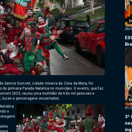
E
26/
ESG
Bra
o de Santos Dumont, cidade mineira da Zona da Mata, foi
o da primeira Parada Natalina no município. O evento, que faz
Dumont 2025, reuniu uma multidão de três mil pessoas e
s, luzes e personagens encantados.
E
 Natalina
01/
ndo o
3ª 
rsonagens
nes
pelos
ing
Natal