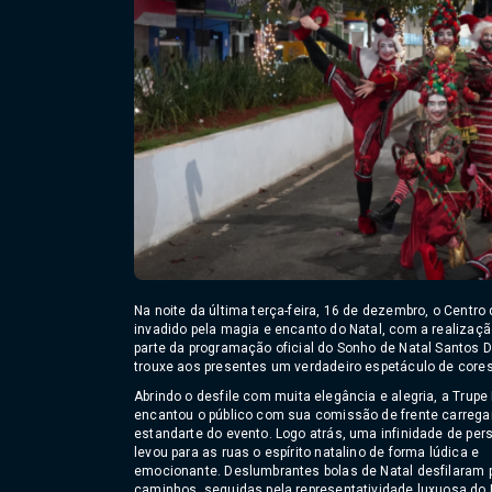
Na noite da última terça-feira, 16 de dezembro, o Centr
invadido pela magia e encanto do Natal, com a realizaçã
parte da programação oficial do Sonho de Natal Santos 
trouxe aos presentes um verdadeiro espetáculo de core
Abrindo o desfile com muita elegância e alegria, a Trupe
encantou o público com sua comissão de frente carrega
estandarte do evento. Logo atrás, uma infinidade de pe
levou para as ruas o espírito natalino de forma lúdica e
emocionante. Deslumbrantes bolas de Natal desfilaram 
caminhos, seguidas pela representatividade luxuosa do 