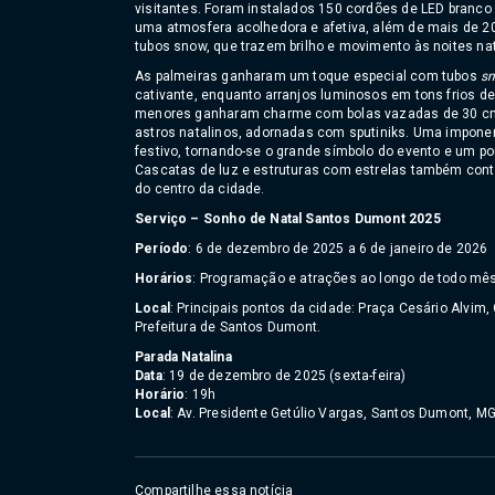
visitantes. Foram instalados 150 cordões de LED branco
uma atmosfera acolhedora e afetiva, além de mais de 2
tubos snow, que trazem brilho e movimento às noites nat
As palmeiras ganharam um toque especial com tubos
s
cativante, enquanto arranjos luminosos em tons frios d
menores ganharam charme com bolas vazadas de 30 cm
astros natalinos, adornadas com sputiniks. Uma imponen
festivo, tornando-se o grande símbolo do evento e um pon
Cascatas de luz e estruturas com estrelas também contr
do centro da cidade.
Serviço – Sonho de Natal Santos Dumont 2025
Período
: 6 de dezembro de 2025 a 6 de janeiro de 2026
Horários
: Programação e atrações ao longo de todo mês 
Local
: Principais pontos da cidade: Praça Cesário Alvim,
Prefeitura de Santos Dumont.
Parada Natalina
Data
: 19 de dezembro de 2025 (sexta-feira)
Horário
: 19h
Local
: Av. Presidente Getúlio Vargas, Santos Dumont, M
Compartilhe essa notícia