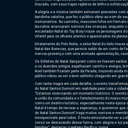
Dourado, com seus trajes repletos de brilho e sofisticaç
A alegria e a música também estiveram presentes com 
bandinha natalina, que fez o público vibrar ao som de se
instrumentos. No caminho, mascotes fofos em formato 
biscoitos arrancaram sorrisos das crianças, enquanto o
encantador Natal do Toy Story trouxe os personagens do
infantil para os olhares atentos e apaixonados da plateia
Diretamente do Polo Norte, o setor Natal do Gelo trouxe
Natal das Bonecas, que parecia saído de um conto de f
marcou presença com uma animada apresentação, causan
Os Enfeites de Natal dançaram como se fossem saídos 
e os duendes antigos espalhavam carinho e energia, bri
Noel também fizeram parte da Parada, trazendo ainda ma
público vibrou ao ver o bom velhinho chegando em grande
Com tanta magia em cada detalhe, o evento transformo
do Natal Santos Dumont em realidade para toda a cidade
“Estamos vivenciando um momento histórico. O evento 
a união da comunidade e o fortalecimento do nosso mun
como um destino turístico, especialmente nesta época 
Natal é tempo de renovar a esperança, e queremos que 
de Natal Santos Dumont’ traga muitos sorrisos e memór
inesquecíveis para todos. É muito emocionante ver a ci
cresci se destacando dessa forma, com alegria e luz pa
famílias”, destacou o prefeito Pacífico Junior.