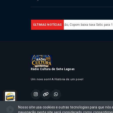
na em 2027
Em nova redução, Copom baixa taxa Selic para 14% ao ano
ÚLTIMAS NOTÍCIAS
Rádio Cultura de Sete Lagoas
Um novo som! A História de um povo!
SHOW DA MANHA com Geraldo Rodrigues
SHOW DA MANHA com Ge
Nosso site usa cookies e outras tecnologias para que nós
Todos os direitos reservados.®
navegação neste site será considerado como consentimen