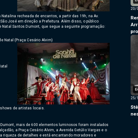
E
20/
Natalina recheada de encantos, a partir das 19h, na Av.
Ren
 São José em direção a Prefeitura. Além disso, o público
Arr
de Natal Santos Dumont, que segue a seguinte programação:
pr
de Natal (Praça Cesário Alvim)
Natal
E
25/
St
e shows de artistas locais.
ne
 Dumont, mais de 600 elementos luminosos foram instalados
alçadão, a Praça Cesário Alvim, a Avenida Getúlio Vargas e o
ua riqueza de detalhes e está encantando moradores e