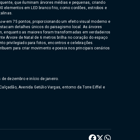
 quente, que iluminam árvores médias e pequenas, criando
00 elementos em LED branco frio, como cordões, estrobos e
alinas.
now
em 75 pontos, proporcionando um efeito visual moderno e
estacam detalhes únicos do paisagismo local. As árvores
, enquanto as maiores foram transformadas em verdadeiros
te Árvore de Natal de 6 metros brilha no coração do espaço
to privilegiado para fotos, encontros e celebrações.
ibuem para criar movimento e poesia nos principais cenários
de dezembro e início de janeiro.
 Calçadão, Avenida Getúlio Vargas, entorno da Torre Eiffel e
G