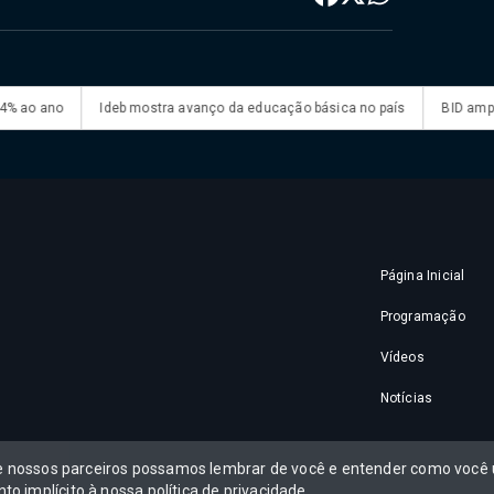
Ideb mostra avanço da educação básica no país
BID amplia para US$ 4
Página Inicial
Programação
Vídeos
Notícias
raldo Rodrigues
 e nossos parceiros possamos lembrar de você e entender como você u
to implícito à nossa
política de privacidade
.