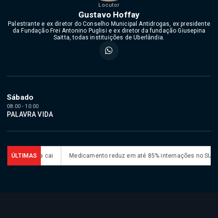
Locutor
Gustavo Hoffay
Palestrante e ex diretor do Conselho Municipal Antidrogas, ex presidente
da Fundação Frei Antonino Puglisi e ex diretor da fundação Giusepina
Saitta, todas instituições de Uberlândia.
Sábado
08:00 - 10:00
PALAVRA VIDA
inadimplência cai
ÚLTIMAS
Medicamento reduz em até 85% internações no SUS por