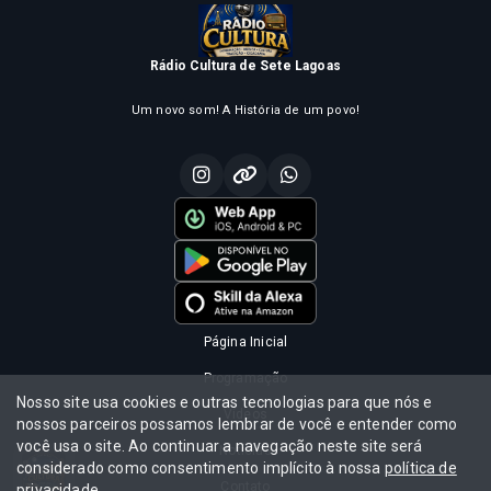
Rádio Cultura de Sete Lagoas
Um novo som! A História de um povo!
Página Inicial
Programação
Nosso site usa cookies e outras tecnologias para que nós e
Vídeos
nossos parceiros possamos lembrar de você e entender como
você usa o site. Ao continuar a navegação neste site será
Notícias
considerado como consentimento implícito à nossa
política de
 CULTURA
MADRUGADA CULTURA
Contato
privacidade
.