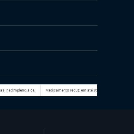
adimplência cai
Medicamento reduz em até 85% internações no SUS por fi