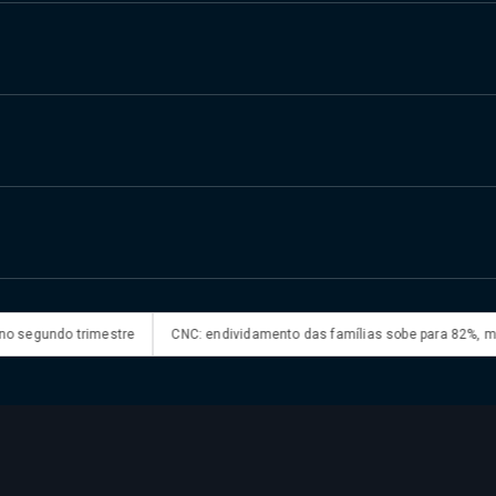
egundo trimestre
CNC: endividamento das famílias sobe para 82%, mas in