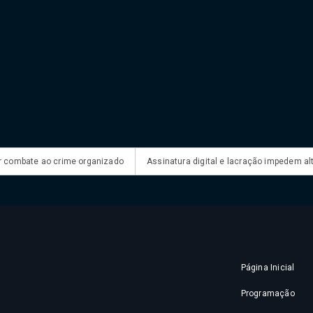
mbate ao crime organizado
Assinatura digital e lacração impedem alteraç
Página Inicial
Programação