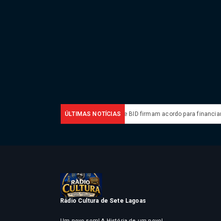
egurança na América Latina
ÚLTIMAS NOTÍCIAS
Brasil e BID firmam acordo para financiar co
Rádio Cultura de Sete Lagoas
Um novo som! A História de um povo!