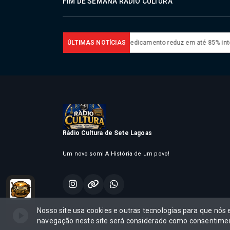
FIM DE SEMANA RADIO CULTURA
para 82%, mas inadimplência cai
ÚLTIMAS NOTÍCIAS
Medicamento reduz em até 85% internaç
Rádio Cultura de Sete Lagoas
Um novo som! A História de um povo!
TANEJO
SAUDADE SERTANEJO
Nosso site usa cookies e outras tecnologias para que nós
Todos os direitos reservados.®
navegação neste site será considerado como consentimen