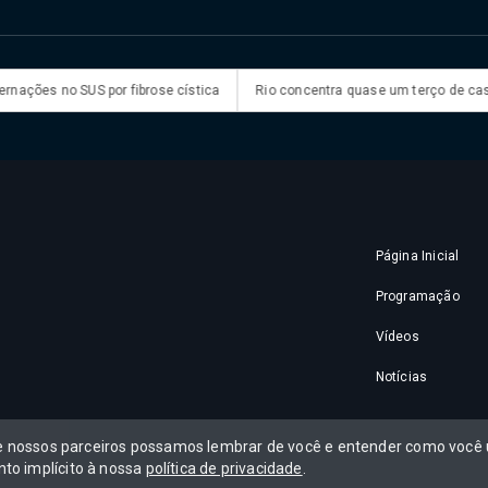
ões no SUS por fibrose cística
Rio concentra quase um terço de casos d
Página Inicial
Programação
Vídeos
Notícias
 e nossos parceiros possamos lembrar de você e entender como você u
to implícito à nossa
política de privacidade
.