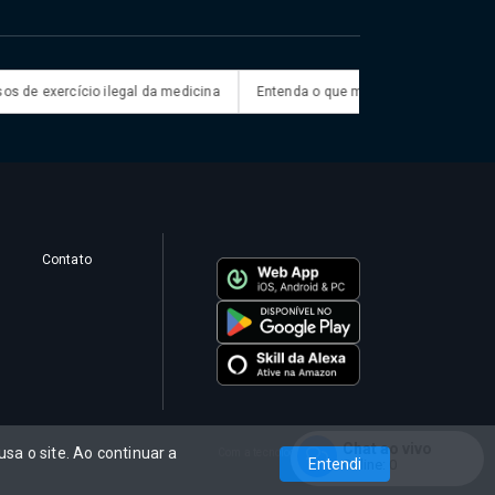
e exercício ilegal da medicina
Entenda o que muda com a nova Lei do Fr
Contato
Chat ao vivo
sa o site. Ao continuar a
Com a tecnologia
Entendi
Online:
0